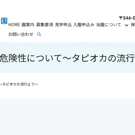
HOME
園案内
募集要項
見学申込
入園申込み
当園について
保
お問い合わせ
search
の危険性について～タピオカの流
て～タピオカの流行より～