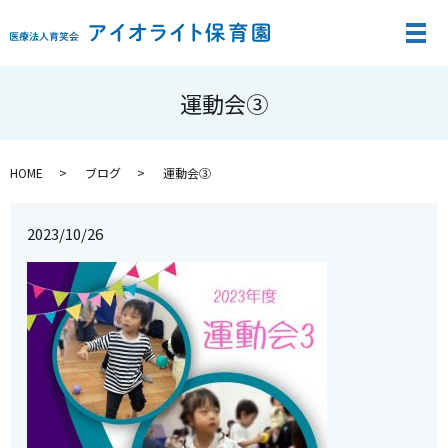
メ
運動会③
HOME
ブログ
運動会③
2023/10/26