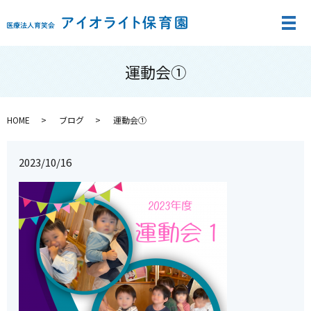
メ
運動会①
HOME
ブログ
運動会①
2023/10/16