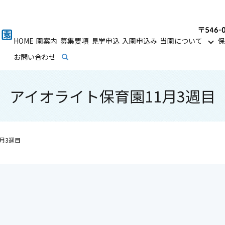
HOME
園案内
募集要項
見学申込
入園申込み
当園について
保
お問い合わせ
search
アイオライト保育園11月3週目
月3週目